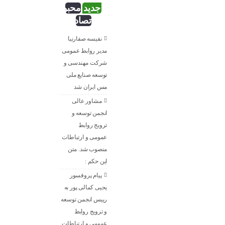
جدید
محبوب
تصادفی
نفیسه صفارنیا
مدیر روابط‌ عمومی
شرکت مهندسی و
توسعه صنایع ملی
مس ایران شد
مشاور عالی
انجمن توسعه و
ترویج روابط
عمومی و ارتباطات
منصوب شد. متن
این حکم :
پیام پروفسور
یحیی کمالی پور به
رییس انجمن توسعه
و ترویج روابط
عمومی و ارتباطات