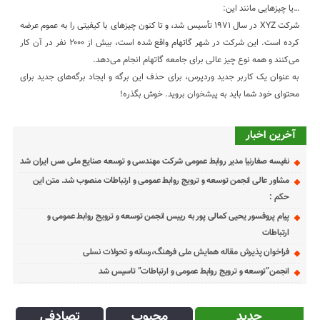
…یا چیزهایی مانند این:
شرکت XYZ در سال ۱۹۷۱ تأسیس شد، و تا کنون چیزهای با کیفیتی را به عموم عرضه
کرده است. این شرکت در شهر گاتهام واقع شده است، بیش از ۲۰۰۰ نفر در آن کار
می‌کنند و همه نوع چیز عالی برای جامعه گاتهام انجام می‌دهد.
به عنوان یک کاربر جدید وردپرس، برای حذف این برگه و ایجاد برگه‌های جدید برای
محتوای خود شما باید به
پیشخوان
بروید. خوش بگذره!
آخرین اخبار
نفیسه صفارنیا مدیر روابط‌ عمومی شرکت مهندسی و توسعه صنایع ملی مس ایران شد
مشاور عالی انجمن توسعه و ترویج روابط عمومی و ارتباطات منصوب شد. متن این
حکم :
پیام پروفسور یحیی کمالی پور به رییس انجمن توسعه و ترویج روابط عمومی و
ارتباطات
فراخوان پذیرش مقاله همایش ملی فرهنگ،رسانه و تحولات نسلی
انجمن”توسعه و ترویج روابط عمومی و ارتباطات” تاسیس شد
جدید
محبوب
تصادفی