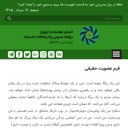
لطفا در پنل مديريتي خود به قسمت فهرست ها برويد و منوي خود را ايجاد كنيد!
جمعه, ۱۶ مرداد , ۱۴۰۵
فرم عضویت حقیقی
این یک برگهٔ نمونه است. این از یک نوشتهٔ وبلاگ متفاوت است زیرا در یک مکان
باقی خواهد ماند و در راهبری سایتتان (در بیشتر پوسته‌ها) نشان داده خواهد شد.
بیشتر مردم با یک برگه درباره که آن‌ها را به بازدیدکنندگان بالقوهٔ سایت معرفی
می‌کند، آغاز می‌کنند. که ممکن است چیزی همانند این باشد:
سلام! من یک پیام‌رسان دوچرخه‌سوار در روز، بازیگر مشتاق در شب هستم، و این
وب‌سایت من است. من در لس آنجلس زندگی می‌کنم، یک سگ بزرگ به نام جک
دارم، و من پینیا کولادا دوست دارم. (همچنین گرفتار شدن در باران را دوست دارم.)