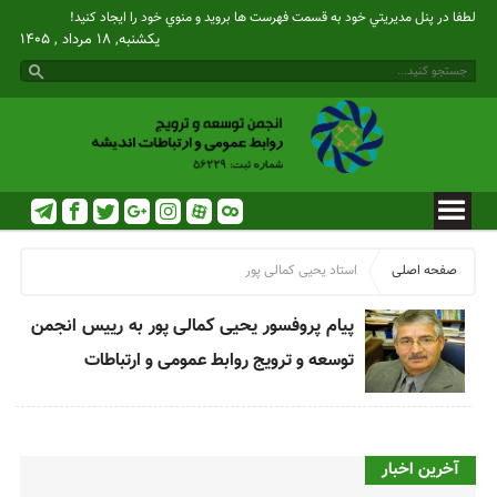
لطفا در پنل مديريتي خود به قسمت فهرست ها برويد و منوي خود را ايجاد كنيد!
یکشنبه, ۱۸ مرداد , ۱۴۰۵
صفحه اصلی
استاد یحیی کمالی پور
پیام پروفسور یحیی کمالی پور به رییس انجمن
توسعه و ترویج روابط عمومی و ارتباطات
آخرین اخبار