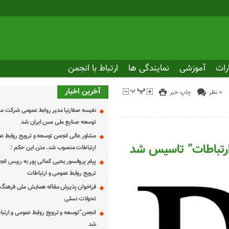
رات
آموزشی
نمایندگی ها
ارتباط با انجمن
آخرین اخبار
۰ نظر
چاپ خبر
نفیسه صفارنیا مدیر روابط‌ عمومی شرکت م
توسعه صنایع ملی مس ایران شد
مشاور عالی انجمن توسعه و ترویج روابط ع
ارتباطات” تاسیس شد
ارتباطات منصوب شد. متن این حکم :
پیام پروفسور یحیی کمالی پور به رییس ان
ترویج روابط عمومی و ارتباطات
فراخوان پذیرش مقاله همایش ملی فرهنگ،
تحولات نسلی
انجمن”توسعه و ترویج روابط عمومی و ارت
شد