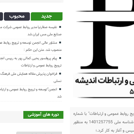
جدید
محبوب
نفیسه صفارنیا مدیر روابط‌ عمومی شرکت م
صنایع ملی مس ایران شد
مشاور عالی انجمن توسعه و ترویج روابط عم
منصوب شد. متن این حکم :
پیام پروفسور یحیی کمالی پور به رییس انج
ترویج روابط عمومی و ارتباطات
فراخوان پذیرش مقاله همایش ملی فرهنگ،ر
نسلی
انجمن”توسعه و ترویج روابط عمومی و ارتب
شد
روابط عمومی و ارتباطات" با شماره
دوره های آموزشی
مجوز 84671 اداره کل سازمان های مردم نهاد وزارت کشور و با شناسه ملی 1401257755 به منظور
 و آغاز به کار کرد.؛