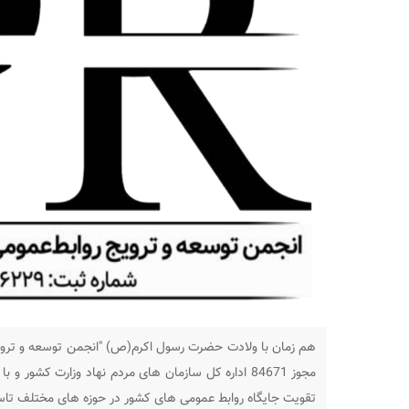
هم زمان با ولادت حضرت رسول اکرم(ص) "انجمن توسعه و ترویج 
تقویت جایگاه روابط عمومی های کشور در حوزه های مختلف تاسیس