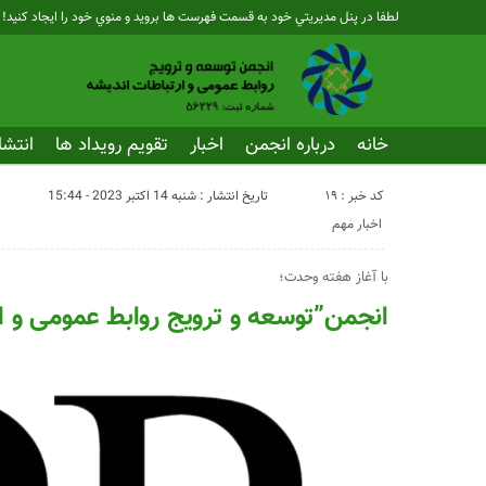
لطفا در پنل مديريتي خود به قسمت فهرست ها برويد و منوي خود را ايجاد كنيد!
خانه
درباره انجمن
اخبار
تقویم رویداد ها
انتشا
کد خبر : 19
تاریخ انتشار : شنبه 14 اکتبر 2023 - 15:44
اخبار مهم
با آغاز هفته وحدت؛
انجمن”توسعه و ترویج روابط عمومی و 