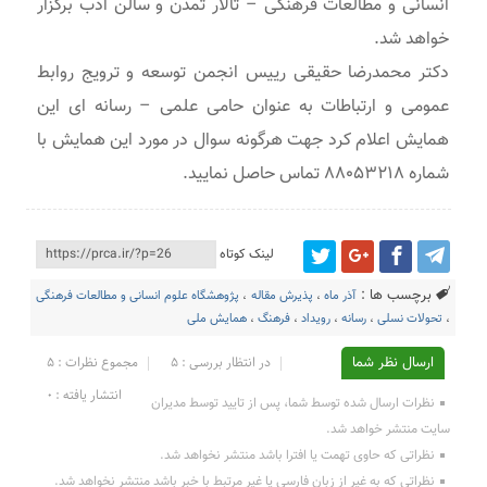
انسانی و مطالعات فرهنگی – تالار تمدن و سالن ادب برگزار
خواهد شد.
دکتر محمدرضا حقیقی رییس انجمن توسعه و ترویج روابط
عمومی و ارتباطات به عنوان حامی علمی – رسانه ای این
همایش اعلام کرد جهت هرگونه سوال در مورد این همایش با
شماره ۸۸۰۵۳۲۱۸ تماس حاصل نمایید.
لینک کوتاه
برچسب ها :
آذر ماه
،
پذیرش مقاله
،
پژوهشگاه علوم انسانی و مطالعات فرهنگی
،
تحولات نسلی
،
رسانه
،
رویداد
،
فرهنگ
،
همایش ملی
ارسال نظر شما
در انتظار بررسی : 5
مجموع نظرات : 5
انتشار یافته : ۰
نظرات ارسال شده توسط شما، پس از تایید توسط مدیران
سایت منتشر خواهد شد.
نظراتی که حاوی تهمت یا افترا باشد منتشر نخواهد شد.
نظراتی که به غیر از زبان فارسی یا غیر مرتبط با خبر باشد منتشر نخواهد شد.